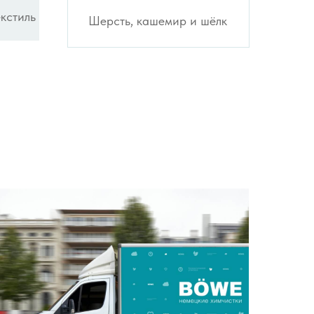
кстиль
Шерсть, кашемир и шёлк
e Promo