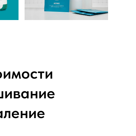
оимости
ишивание
аление