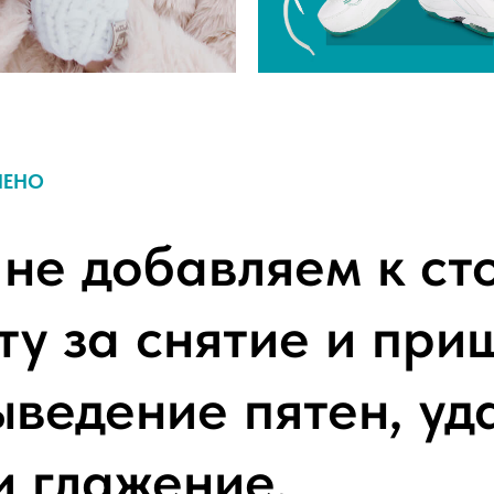
ЧЕНО
 не добавляем к ст
ту за снятие и пр
ыведение пятен, уд
и глажение.