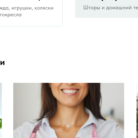
Шторы и домашний те
жда, игрушки, коляски
втокресла
ги
SOCIAL MEDIA ADS
Cliniqu