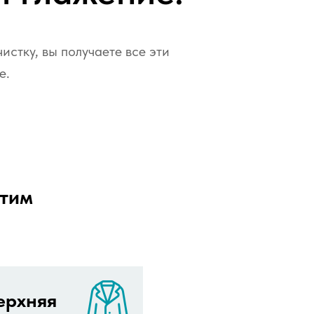
истку, вы получаете все эти
е.
стим
ерхняя