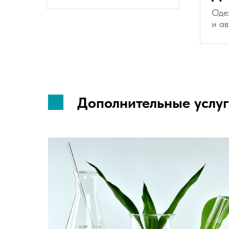
Оде
и а
Дополнительные услу