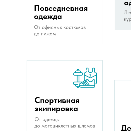
о
Повседневная
Лю
одежда
ку
От офисных костюмов
до пижам
Спортивная
экипировка
От одежды
до мотоциклетных шлемов
Де