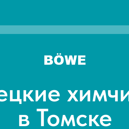
ецкие химч
в Томске