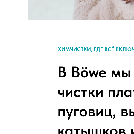
ХИМЧИСТКИ, ГДЕ ВСЁ ВКЛЮ
В Böwe мы
чистки пла
пуговиц, в
катышков 