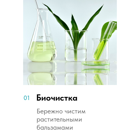
Биочистка
01
Бережно чистим
SOCIAL MEDIA ADS
растительными
Clinique Promo
бальзамами